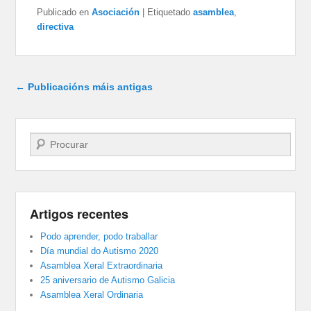
Publicado en
Asociación
|
Etiquetado
asamblea
,
directiva
Navegador de artigos
←
Publicacións máis antigas
Buscar
Artigos recentes
Podo aprender, podo traballar
Día mundial do Autismo 2020
Asamblea Xeral Extraordinaria
25 aniversario de Autismo Galicia
Asamblea Xeral Ordinaria