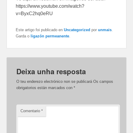
https://www.youtube.com/watch?
v=ByxC2hq0eRU
Este artigo foi publicado en
Uncategorized
por
unmais
.
Garda o
ligazón permeanente
.
Deixa unha resposta
O teu enderezo electrónico non se publicará
Os campos
obrigatorios están marcados con
*
Comentario
*